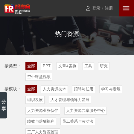
登录
/
注册
热门资源
按类型：
全部
PPT
文章&案例
工具
研究
空中课堂视频
按模块：
全部
人力资源技术
招聘与任用
学习与发展
组织发展
人才管理与领导力发展
人力资源业务伙伴
人力资源共享服务中心
绩效与薪酬福利
员工关系与劳动法
工厂人力资源管理