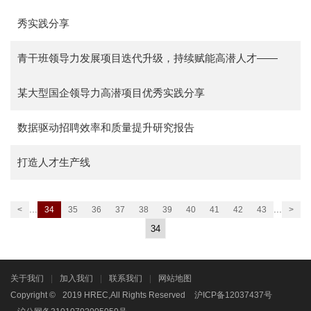
秀实践分享
青干班领导力发展项目迭代升级，持续赋能高潜人才——
某大型国企领导力高潜项目优秀实践分享
数据驱动招聘效率和质量提升研究报告
打造人才生产线
...
...
<
34
35
36
37
38
39
40
41
42
43
>
关于我们
|
加入我们
|
联系我们
|
网站地图
Copyright ©
2019 HREC,All Rights Reserved
沪ICP备12037437号