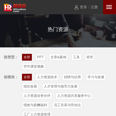
登录
/
注册
热门资源
按类型：
全部
PPT
文章&案例
工具
研究
空中课堂视频
按模块：
全部
人力资源技术
招聘与任用
学习与发展
组织发展
人才管理与领导力发展
人力资源业务伙伴
人力资源共享服务中心
绩效与薪酬福利
员工关系与劳动法
工厂人力资源管理