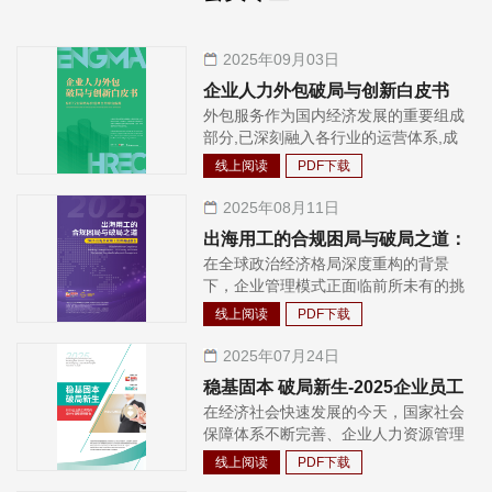
2025年09月03日
企业人力外包破局与创新白皮书
外包服务作为国内经济发展的重要组成
部分,已深刻融入各行业的运营体系,成
为推动企业用工灵活化、管理高效化的
线上阅读
PDF下载
重要力量。随着产业升级和经济结构调
整的加速,企业对专业化和定制化人力资
2025年08月11日
源服务的需求日益增加,外包服务不仅帮
出海用工的合规困局与破局之道：
助企业优化用工成本,还在提升人力资源
在全球政治经济格局深度重构的背景
2025 出海企业用工管理调研报告
配置效率、促进就业和推动区域经济发
下，企业管理模式正面临前所未有的挑
展方面发挥了积极作用。作为连接企业
战。根据世界经济展望在全球经济一体
与人才的重要桥梁,外包服务正在为经济
线上阅读
PDF下载
化的浪潮中，中国企业出海的步伐愈发
高质量发展注入新能量。 所谓外包,基
坚定且迅速。近年来，随着国内市场竞
2025年07月24日
于商务部对于外包服务的定义,是指服务
争的日益激烈以及国内产业结构的不断
提供商根据企业、政府、社团等组织委
稳基固本 破局新生-2025企业员工
升级，越来越多的中国企业将目光投向
托、授权或双方合作,完成组织内部服务
在经济社会快速发展的今天，国家社会
保险的设计与管理调研报告
了广阔的海外市场，积极寻求新的发展
活动或服务流程,共同创造价值、提升价
保障体系不断完善、企业人力资源管理
空间与增长机遇。从早期的制造业企
值的一种生产性经济活动;在中国市场
日益精细化，企业员工保险福利逐渐成
业“走出去”拓展全球业务版图，到如今
线上阅读
PDF下载
下,人力资源服务业的外包主要指派遣规
为企业竞争力的重要组成部分。随着医
各行业企业纷纷布局海外，出海已成为
制后与人力资源相关的外包服务及业