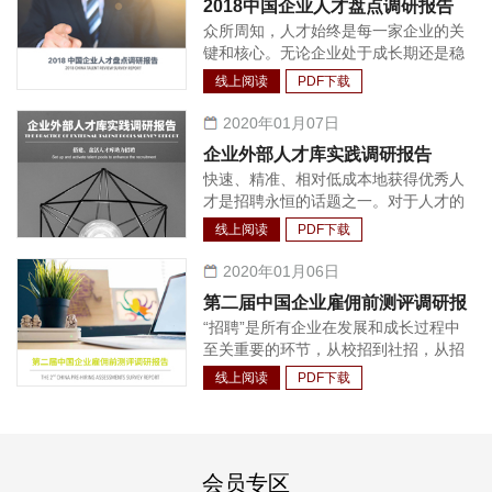
2018中国企业人才盘点调研报告
成了较为完善的体系，包括法定福利、
众所周知，人才始终是每一家企业的关
商业保险、年度体检、沟通工具、健康
键和核心。无论企业处于成长期还是稳
场所等等。
定发展期，都需要持续不断的人才支
线上阅读
PDF下载
持。相应的，如何快速有效的增加所需
岗位以保证高管管理半径的扩大与核心
2020年01月07日
业务的持续增长，让企业保持恒久的竞
企业外部人才库实践调研报告
争力，成为每个企业面临的首要问题。
快速、精准、相对低成本地获得优秀人
实践中，很多企业会发现：建立企业人
才是招聘永恒的话题之一。对于人才的
才池，从内部选拔和培养管理人才与技
争夺战从未停止过，只是与以往相比，
术人才，相较外部招聘渠道的投资回报
线上阅读
PDF下载
这一争夺战已经越来越前置，企业对人
收益更高，人才与企业文化环境的契合
才的获取也越来越主动。面对行业中较
2020年01月06日
度也更好。因此，人才盘点逐渐成为各
为稀缺与热门的人才，招聘更是需要长
个企业做好人才管理工作不可或缺的一
第二届中国企业雇佣前测评调研报
期经营的工作。另外，随着技术与招聘
环，其盘点的结果也被广泛应用在人力
“招聘”是所有企业在发展和成长过程中
告
的结合程度的加深，利用招聘系统对整
资源规划制定、薪酬调整、奖金分配、
至关重要的环节，从校招到社招，从招
个招聘流程和人才进行管理也渐渐成为
发展方案制定、员工职业生涯规划和人
聘基层员工到招聘公司高管，企业HR
大量企业的选择。人才库在绝大多数情
线上阅读
PDF下载
才配置等各个方面。
都有一个共同的目标，那就是找到合适
况下作为招聘系统的功能之一，对简历
的候选人。为了实现这一目标，HR 们
的整合、识别、归类甚至候选人关系维
在招聘流程中做了尽可能多的候选人质
护情况的记录有着关键作用。
量把控工作，其中就包括引入雇佣前的
会员专区
测评工具。