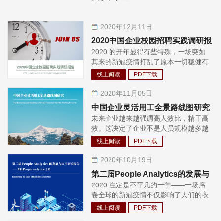
2020年12月11日
2020中国企业校园招聘实践调研报
2020 的开年显得有些特殊，一场突如
告
其来的新冠疫情打乱了原本一切稳健有
序的步伐，也使得2020 校园招聘下半
线上阅读
PDF下载
场的展开与往年有所不同，给企业招
聘、学生求职都带来了不少的挑战。面
2020年11月05日
对疫情，企业方与学校方都积极做出了
中国企业灵活用工全景路线图研究
相应调整，力图将影响降至最低，确保
未来企业越来越强调高人效比，精干高
学生求职、招聘工作的正常开展。
效。这决定了企业不是人员规模越多越
好，而是拥有少量核心人才，但是却能
线上阅读
PDF下载
创造出来上千亿产值。在模糊不确定的
环境下，这类企业的生存能力会越来越
2020年10月19日
强。这必然会决定未来企业用工形式更
第二届People Analytics的发展与
多样化，具有灵活性。新冠疫情这一巨
2020 注定是不平凡的一年――一场席
应用研究报告
大黑天鹅事件，更是推动了市场对于“灵
卷全球的新冠疫情不仅影响了人们的衣
活用工”的思考。
食住行，也对经济环境带来了冲击。这
线上阅读
PDF下载
无疑考验着企业：如何克服时艰，更好