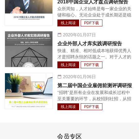
2018中国企业人才盘点调研报告
成了较为完善的体系，包括法定福利、
众所周知，人才始终是每一家企业的关
商业保险、年度体检、沟通工具、健康
键和核心。无论企业处于成长期还是稳
场所等等。
定发展期，都需要持续不断的人才支
线上阅读
PDF下载
持。相应的，如何快速有效的增加所需
岗位以保证高管管理半径的扩大与核心
2020年01月07日
业务的持续增长，让企业保持恒久的竞
企业外部人才库实践调研报告
争力，成为每个企业面临的首要问题。
快速、精准、相对低成本地获得优秀人
实践中，很多企业会发现：建立企业人
才是招聘永恒的话题之一。对于人才的
才池，从内部选拔和培养管理人才与技
争夺战从未停止过，只是与以往相比，
术人才，相较外部招聘渠道的投资回报
线上阅读
PDF下载
这一争夺战已经越来越前置，企业对人
收益更高，人才与企业文化环境的契合
才的获取也越来越主动。面对行业中较
2020年01月06日
度也更好。因此，人才盘点逐渐成为各
为稀缺与热门的人才，招聘更是需要长
个企业做好人才管理工作不可或缺的一
第二届中国企业雇佣前测评调研报
期经营的工作。另外，随着技术与招聘
环，其盘点的结果也被广泛应用在人力
“招聘”是所有企业在发展和成长过程中
告
的结合程度的加深，利用招聘系统对整
资源规划制定、薪酬调整、奖金分配、
至关重要的环节，从校招到社招，从招
个招聘流程和人才进行管理也渐渐成为
发展方案制定、员工职业生涯规划和人
聘基层员工到招聘公司高管，企业HR
大量企业的选择。人才库在绝大多数情
线上阅读
PDF下载
才配置等各个方面。
都有一个共同的目标，那就是找到合适
况下作为招聘系统的功能之一，对简历
的候选人。为了实现这一目标，HR 们
的整合、识别、归类甚至候选人关系维
在招聘流程中做了尽可能多的候选人质
护情况的记录有着关键作用。
量把控工作，其中就包括引入雇佣前的
会员专区
测评工具。