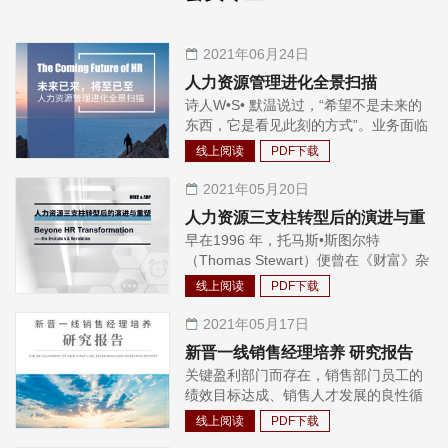
2021年06月24日
人力资源管理进化全景扫描
诗人W•S• 默温说过，“希望不是未来的
东西，它是看见此刻的方式”。业务面临
着商业环境的不确定性、数字化带来的
线上阅读
PDF下载
冲击，人力资源在支持业务的过程中，
也在不断地进化自身，更好地助力组织
2021年05月20日
和业务的发展。从人力资源的架构来
人力资源三支柱转型后的演进与重
看，人事部到人力资源六大模块，再到
早在1996 年，托马斯•斯图尔特
塑
HR 三支柱模型，发展至今先驱企业已
（Thomas Stewart）便曾在《财富》杂
经进入了后三支柱时代。架构的进化源
志上提出“炸掉人力资源部”，直至2014
于工作方式的进化，人力资源的工作方
线上阅读
PDF下载
年，管理咨询领域的巨头拉姆•查兰
式究竟发生了什么样的变化？在哪些领
（Lahm Charan）发出了“分拆人力资
2021年05月17日
域发生了变化？ 在过去的很多年中，我
源部”的呼声。长久以来，这些声音都广
们采访了几百家企业，结合过往的积累
新晋一线销售经理培养 研究报告
泛地引起了外界对传统人力资源管理所
沉淀，IBM与Joshbersin Academy
关键盈利部门而存在，销售部门员工的
存在的问题的思考，如：HR 难以为战
《Accelerating the journey to HR
绩效目标达成、销售人才发展的良性循
略制定提供有价值的洞察、HR 与业务
3.0》研究报告，最终聚焦了八个领域，
环，都是这些企业孜孜不倦的追求。特
体系脱节、HR 陷于事务性工作等。
线上阅读
PDF下载
有从全局视角出发的：人力资源工作定
别是2020 年伊始，一场席卷中国、全
位、倾听员工改善体验、HRBP 的能力