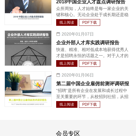
2018中国企业人才盘点调研报告
成了较为完善的体系，包括法定福利、
众所周知，人才始终是每一家企业的关
商业保险、年度体检、沟通工具、健康
键和核心。无论企业处于成长期还是稳
场所等等。
定发展期，都需要持续不断的人才支
线上阅读
PDF下载
持。相应的，如何快速有效的增加所需
岗位以保证高管管理半径的扩大与核心
2020年01月07日
业务的持续增长，让企业保持恒久的竞
企业外部人才库实践调研报告
争力，成为每个企业面临的首要问题。
快速、精准、相对低成本地获得优秀人
实践中，很多企业会发现：建立企业人
才是招聘永恒的话题之一。对于人才的
才池，从内部选拔和培养管理人才与技
争夺战从未停止过，只是与以往相比，
术人才，相较外部招聘渠道的投资回报
线上阅读
PDF下载
这一争夺战已经越来越前置，企业对人
收益更高，人才与企业文化环境的契合
才的获取也越来越主动。面对行业中较
2020年01月06日
度也更好。因此，人才盘点逐渐成为各
为稀缺与热门的人才，招聘更是需要长
个企业做好人才管理工作不可或缺的一
第二届中国企业雇佣前测评调研报
期经营的工作。另外，随着技术与招聘
环，其盘点的结果也被广泛应用在人力
“招聘”是所有企业在发展和成长过程中
告
的结合程度的加深，利用招聘系统对整
资源规划制定、薪酬调整、奖金分配、
至关重要的环节，从校招到社招，从招
个招聘流程和人才进行管理也渐渐成为
发展方案制定、员工职业生涯规划和人
聘基层员工到招聘公司高管，企业HR
大量企业的选择。人才库在绝大多数情
线上阅读
PDF下载
才配置等各个方面。
都有一个共同的目标，那就是找到合适
况下作为招聘系统的功能之一，对简历
的候选人。为了实现这一目标，HR 们
的整合、识别、归类甚至候选人关系维
在招聘流程中做了尽可能多的候选人质
护情况的记录有着关键作用。
量把控工作，其中就包括引入雇佣前的
会员专区
测评工具。