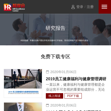
登录
/
注册
研究报告
免费下载专区
2020年01月06日
2019员工健康福利与健康管理调研
一直以来，健康福利与健康管理都是企
报告
业运营不可忽视的重要组成部分，无论
是对于公司竞争力还是员工生产力，都
线上阅读
PDF下载
不可或缺。发展至今，“以人为本”的核
心理念已经深入人心，特别是在中国市
2020年01月06日
场环境下，员工的健康管理已经逐渐形