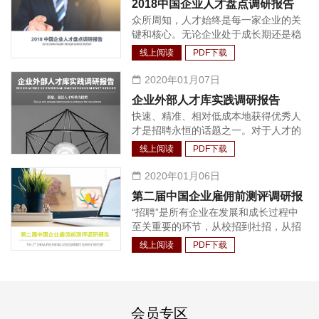
2018中国企业人才盘点调研报告
成了较为完善的体系，包括法定福利、
众所周知，人才始终是每一家企业的关
商业保险、年度体检、沟通工具、健康
键和核心。无论企业处于成长期还是稳
场所等等。
定发展期，都需要持续不断的人才支
线上阅读
PDF下载
持。相应的，如何快速有效的增加所需
岗位以保证高管管理半径的扩大与核心
2020年01月07日
业务的持续增长，让企业保持恒久的竞
企业外部人才库实践调研报告
争力，成为每个企业面临的首要问题。
快速、精准、相对低成本地获得优秀人
实践中，很多企业会发现：建立企业人
才是招聘永恒的话题之一。对于人才的
才池，从内部选拔和培养管理人才与技
争夺战从未停止过，只是与以往相比，
术人才，相较外部招聘渠道的投资回报
线上阅读
PDF下载
这一争夺战已经越来越前置，企业对人
收益更高，人才与企业文化环境的契合
才的获取也越来越主动。面对行业中较
2020年01月06日
度也更好。因此，人才盘点逐渐成为各
为稀缺与热门的人才，招聘更是需要长
个企业做好人才管理工作不可或缺的一
第二届中国企业雇佣前测评调研报
期经营的工作。另外，随着技术与招聘
环，其盘点的结果也被广泛应用在人力
“招聘”是所有企业在发展和成长过程中
告
的结合程度的加深，利用招聘系统对整
资源规划制定、薪酬调整、奖金分配、
至关重要的环节，从校招到社招，从招
个招聘流程和人才进行管理也渐渐成为
发展方案制定、员工职业生涯规划和人
聘基层员工到招聘公司高管，企业HR
大量企业的选择。人才库在绝大多数情
线上阅读
PDF下载
才配置等各个方面。
都有一个共同的目标，那就是找到合适
况下作为招聘系统的功能之一，对简历
的候选人。为了实现这一目标，HR 们
的整合、识别、归类甚至候选人关系维
在招聘流程中做了尽可能多的候选人质
护情况的记录有着关键作用。
量把控工作，其中就包括引入雇佣前的
会员专区
测评工具。