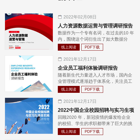
2022年02月08日
人力资源数据运营与管理调研报告
数据作为一个专有名词，在过去的10 年
内，围绕这个词衍生出了如大数据分
析、敏捷数据分析、大数据应用、智能
线上阅读
PDF下载
数据AI 等一系列相关名词，企业被置
于“不谈数据就落伍了”的浪潮中，而与
2021年12月17日
组织人才资源和人员管理息息相关的人
企业员工福利体验调研报告
力资源数据亦是如此，在数字化转型的
随着新生代力量进入人才市场，国内企
大背景，人力资源数据的运营与运用承
业管理模式逐渐趋于体系化，关注员工
接了企业数字化转型的重任。 那么，当
自身需求，与企业实现同轨增长的意识
前企业的人力资源数据运营走到了哪一
线上阅读
PDF下载
被广泛认可。过去高度集中的无差别化
步？我们发现，由于企业所处的成熟度
管理模式已渐渐不再适用。企业越发关
2021年12月17日
及对HR 数据认知和需求不同，不同企
注员工个人的需求与感知度，所以员工
业在人力资源数据的运营与运用上存在
2022中国企业校园招聘与实习生项
体验一词越来越为企业与人力资源管理
不同的阶段。多数企业处于成熟度较低
回顾2020 年，新冠疫情的爆发给企业
目实践调研报告
者所注意。 关注员工的体验感与感知度
的“数据基础建设”的阶段，谈数据决策
的校招、学生的求职都带来了巨大的挑
的理念影响着员工职业生涯管理的各个
为时尚早，也有部分企业先行，数据治
战，无论是校方、企业方都采取了一系
阶段与人力资源的各个模块，自然也影
线上阅读
PDF下载
理较为完备，数据的运用成为最大关注
列积极的措施，力图将影响降至最低，
响着员工福利这一与员工安全、健康、
也存在一定挑战，还有极少数企业致力