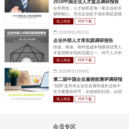
2018中国企业人才盘点调研报告
成了较为完善的体系，包括法定福利、
众所周知，人才始终是每一家企业的关
商业保险、年度体检、沟通工具、健康
键和核心。无论企业处于成长期还是稳
场所等等。
定发展期，都需要持续不断的人才支
线上阅读
PDF下载
持。相应的，如何快速有效的增加所需
岗位以保证高管管理半径的扩大与核心
2020年01月07日
业务的持续增长，让企业保持恒久的竞
企业外部人才库实践调研报告
争力，成为每个企业面临的首要问题。
快速、精准、相对低成本地获得优秀人
实践中，很多企业会发现：建立企业人
才是招聘永恒的话题之一。对于人才的
才池，从内部选拔和培养管理人才与技
争夺战从未停止过，只是与以往相比，
术人才，相较外部招聘渠道的投资回报
线上阅读
PDF下载
这一争夺战已经越来越前置，企业对人
收益更高，人才与企业文化环境的契合
才的获取也越来越主动。面对行业中较
2020年01月06日
度也更好。因此，人才盘点逐渐成为各
为稀缺与热门的人才，招聘更是需要长
个企业做好人才管理工作不可或缺的一
第二届中国企业雇佣前测评调研报
期经营的工作。另外，随着技术与招聘
环，其盘点的结果也被广泛应用在人力
“招聘”是所有企业在发展和成长过程中
告
的结合程度的加深，利用招聘系统对整
资源规划制定、薪酬调整、奖金分配、
至关重要的环节，从校招到社招，从招
个招聘流程和人才进行管理也渐渐成为
发展方案制定、员工职业生涯规划和人
聘基层员工到招聘公司高管，企业HR
大量企业的选择。人才库在绝大多数情
线上阅读
PDF下载
才配置等各个方面。
都有一个共同的目标，那就是找到合适
况下作为招聘系统的功能之一，对简历
的候选人。为了实现这一目标，HR 们
的整合、识别、归类甚至候选人关系维
在招聘流程中做了尽可能多的候选人质
护情况的记录有着关键作用。
量把控工作，其中就包括引入雇佣前的
会员专区
测评工具。