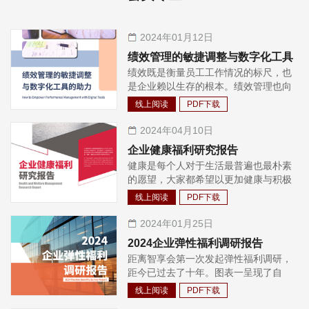
2024年01月12日
绩效管理的敏捷调整与数字化工具
绩效既是衡量员工工作情况的标尺，也
的助力
是企业赖以生存的根本。绩效管理也向
来是HR 与业务管理者关注的重要话
线上阅读
PDF下载
题：有效的绩效管理工作既可以在纵向
促进战略的落地，也可以在横向促进组
2024年04月10日
织的协同。 当下我们观察到，充满机遇
企业健康福利研究报告
与不确定性的业务环境对绩效管理工作
健康是每个人对于生活最普遍也最朴素
提出了“敏捷”的要求。 对于业务当前的
的愿望，大家都希望以更加健康与积极
经济环境而言，2023 年国内经济逐渐
的状态面对工作与生活。 在WHO 第一
恢复，但国际经济面临着衰退的困境。
线上阅读
PDF下载
次提出全面健康这一概念后，已经过去
2024 年，中信证券认为国内的宏观经
了80年。而现在，全面健康已得到了大
2024年01月25日
济将活力再现，经济增长将逐渐回归常
部分企业的认同，更有许多企业认同需
态1。高盛首席经济学家Jan Hatzius 及
2024企业弹性福利调研报告
要将对于全面健康的认知付诸实践，实
其团队在近期发布的报告Macro
距离智享会第一次发起弹性福利调研，
现全面健康五大支柱的打造。 本届报告
Outlook 2024: The Hard Part Is Over
距今已过去了十年。图表一呈现了自
将重点以“全面”二字为切入口，汇总百
中表示，黎明前的黑暗已经过去，2024
2014年至2024年间所开展弹性福利企
余家企业2023年全年数据，通过“落地
线上阅读
PDF下载
年全球经济将面临增长，但同时也会面
业数量的变化。这十年间，弹性福利市
全面健康的基础条件”“全面健康的五大
临着较大的风险：2024 年的基本预期