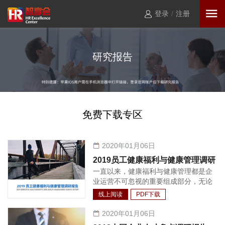
登录
/
注册
研究报告
免费下载专区
2020年01月06日
2019员工健康福利与健康管理调研
一直以来，健康福利与健康管理都是企
报告
业运营不可忽视的重要组成部分，无论
是对于公司竞争力还是员工生产力，都
线上阅读
PDF下载
不可或缺。发展至今，“以人为本”的核
心理念已经深入人心，特别是在中国市
2020年01月06日
场环境下，员工的健康管理已经逐渐形