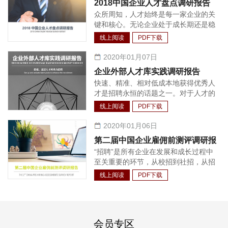
2018中国企业人才盘点调研报告
成了较为完善的体系，包括法定福利、
众所周知，人才始终是每一家企业的关
商业保险、年度体检、沟通工具、健康
键和核心。无论企业处于成长期还是稳
场所等等。
定发展期，都需要持续不断的人才支
线上阅读
PDF下载
持。相应的，如何快速有效的增加所需
岗位以保证高管管理半径的扩大与核心
2020年01月07日
业务的持续增长，让企业保持恒久的竞
企业外部人才库实践调研报告
争力，成为每个企业面临的首要问题。
快速、精准、相对低成本地获得优秀人
实践中，很多企业会发现：建立企业人
才是招聘永恒的话题之一。对于人才的
才池，从内部选拔和培养管理人才与技
争夺战从未停止过，只是与以往相比，
术人才，相较外部招聘渠道的投资回报
线上阅读
PDF下载
这一争夺战已经越来越前置，企业对人
收益更高，人才与企业文化环境的契合
才的获取也越来越主动。面对行业中较
2020年01月06日
度也更好。因此，人才盘点逐渐成为各
为稀缺与热门的人才，招聘更是需要长
个企业做好人才管理工作不可或缺的一
第二届中国企业雇佣前测评调研报
期经营的工作。另外，随着技术与招聘
环，其盘点的结果也被广泛应用在人力
“招聘”是所有企业在发展和成长过程中
告
的结合程度的加深，利用招聘系统对整
资源规划制定、薪酬调整、奖金分配、
至关重要的环节，从校招到社招，从招
个招聘流程和人才进行管理也渐渐成为
发展方案制定、员工职业生涯规划和人
聘基层员工到招聘公司高管，企业HR
大量企业的选择。人才库在绝大多数情
线上阅读
PDF下载
才配置等各个方面。
都有一个共同的目标，那就是找到合适
况下作为招聘系统的功能之一，对简历
的候选人。为了实现这一目标，HR 们
的整合、识别、归类甚至候选人关系维
在招聘流程中做了尽可能多的候选人质
护情况的记录有着关键作用。
量把控工作，其中就包括引入雇佣前的
会员专区
测评工具。