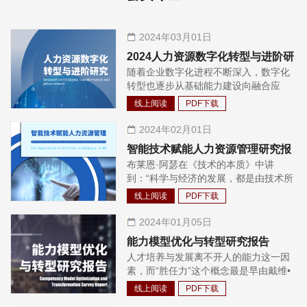
2024年03月01日
2024人力资源数字化转型与进阶研
随着企业数字化进程不断深入，数字化
究
转型也逐步从基础能力建设向融合应
用、从规模扩张向质效提升的新的阶段
线上阅读
PDF下载
迈进。在这个背景下，人力资源数字化
也面临新形势: 一方面，行业数字化成
2024年02月01日
熟度参差不齐，需要根据不同阶段特征
智能技术赋能人力资源管理研究报
更有针对性地提升效能; 另一方面，HR
布莱恩·阿瑟在《技术的本质》中讲
告
数字化需更多与业务实现深度融合，真
到：“科学与经济的发展，都是由技术所
正发挥业务赋能作用。 基于以上市场发
驱动的。技术给我们带来了舒适的生活
展态势，本报告更多从两个方面进行探
线上阅读
PDF下载
和无尽的财富，也成就了经济的繁荣。
索: 一是重新审视HR 数字化不同成熟度
我们的世界因技术而改变。”诚然，无论
2024年01月05日
阶段的特征，以及如何有针对性提升效
是在经济学理论中技术要素对于生产函
能；二是聚焦HR与业务数字化转型的深
能力模型优化与转型研究报告
数的改变，还是在现实中技术对于人类
度协同，探讨HR 如何进行业务赋能。
人才培养与发展离不开人的能力这一因
生产生活的改变，都证实了技术的重要
素，而“胜任力”这个概念最是早由戴维•
力量。 在2023年，生成式人工智能
麦克利兰（David McClelland）于1973
（Generative Artificial Intelligence）无
线上阅读
PDF下载
年正式提出，胜任力模型也曾经风靡一
疑是备受关注的科技热点。麦肯锡在