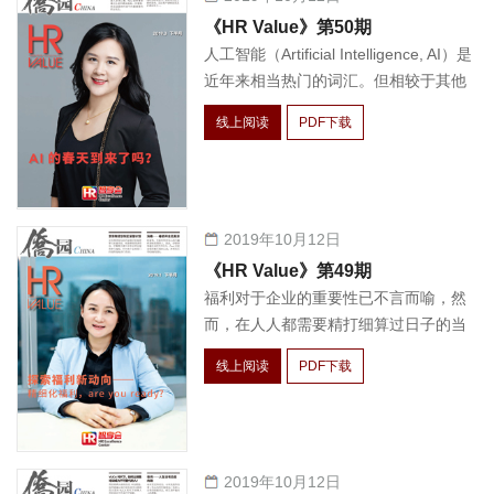
《HR Value》第50期
人工智能（Artificial Intelligence, AI）是
近年来相当热门的词汇。但相较于其他
领域，人力资源领域的AI应用仍相对初
线上阅读
PDF下载
期与浅显，本期专题我们将共同探索其
在人力资源的现状与未来。
2019年10月12日
《HR Value》第49期
福利对于企业的重要性已不言而喻，然
而，在人人都需要精打细算过日子的当
下，如何设计并推行一个福利项目是每
线上阅读
PDF下载
个做福利的人都需要思考的问题。
2019年10月12日