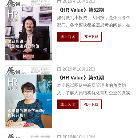
2019年10月12日
《HR Value》第52期
如何做到小投资、大回报，是企业各个
部门、各个模块都亟需思考的问题。在
这样的经济环境下，培训部门更需要展
线上阅读
PDF下载
现出自己的商业价值，才能立于不败之
地。
2019年10月12日
《HR Value》第51期
本专题试图从中高层管理者的角度切
入，了解人员结构优化背后企业的真实
用工需求，同时希望给出一些建议，以
线上阅读
PDF下载
求在变化中寻找不变。
2019年10月12日