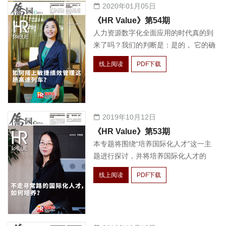
2020年01月05日
《HR Value》第54期
人力资源数字化全面应用的时代真的到
来了吗？我们的判断是：是的， 它的确
已经到来。几年前，“数字化”更多的是
线上阅读
PDF下载
供应商通过其提供的人力资 源系统、软
件、平台等产品，在企业内推进、普及
的概念。现如今，数字 化浪潮已然轰轰
烈烈地来到，它不再 “雷声大、雨点
2019年10月12日
小”，而是成了企业内 自发的一种意
识，并开始在人力资源领域全面渗透。
《HR Value》第53期
本专题将围绕“培养国际化人才”这一主
题进行探讨，并将培养国际化人才的
痛、难点与经验方法一并呈现
线上阅读
PDF下载