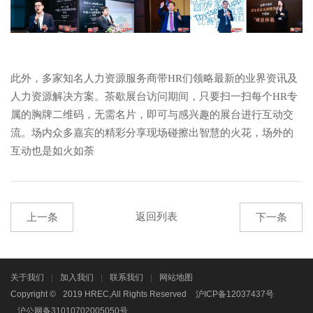
此外，多家知名人力资源服务商带HR们领略最新的业界资讯及
人力资源解决方案。茶歇展台访问期间，只要扫一扫每个HR专
属的胸牌二维码，无需名片，即可与感兴趣的展台进行互动交
流。场内众多嘉宾的精彩分享现场碰擦出智慧的火花，场外的
互动也是如火如荼
返回列表
上一条
下一条
关于我们
|
加入我们
|
联系我们
|
网站地图
Copyright ©
2019 HREC,All Rights Reserved
沪ICP备12037437号
沪公网备31010702005050号