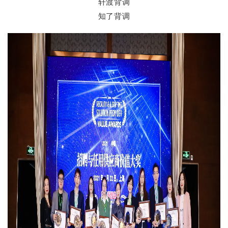
轩渡背调
知了背调