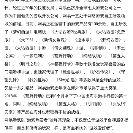
长。经过近
20
年的快速发展，网易已跻身全球七大游戏公司之一。
作为中国领先的游戏开发公司，网易一直处于网络游戏自主研发领
域的前端。目前，网易正在运营中的游戏产品有
100
余款。自主研发
了《梦幻西游》电脑版、《大话西游
2
经典版》、《大话西游
2
免费
版》、《天下
3
》、《新倩女幽魂》、《逆水寒》、《梦幻西游》手
游、《大话西游》手游、《倩女幽魂》手游、《阴阳师》、《率土
之滨》、《一梦江湖》、《荒野行动》、《终结战场》、《第五人
格》、《明日之后》、《神都夜行录》等数十款备受玩家喜爱的热
门端游和手游，更独家代理了《魔兽世界》、《炉石传说》、《守
望先锋》、《我的世界》、《
Sky
光·遇》等多款风靡全球的游戏。
凭借一系列精品，网易游戏近年来在海外市场取得了重大突破。
2018
年，《荒野行动》已有
6
个月拿下了中国出海手游排行榜的第一
名。同时，《终结战场》、《第五人格》、《阴阳师》、《决战
!
平
安京》等产品在海外也都取得不错的成绩。
网易游戏以“游戏热爱者”诠释其形象，不仅定位于游戏平台和服务提
供商，而是和所有的玩家一样，是有血有肉的“游戏爱好者”。