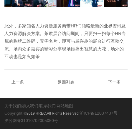
此外，多家知名人力资源服务商带HR们领略最新的业界资讯及
人力资源解决方案。茶歇展台访问期间，只要扫一扫每个HR专
属的胸牌二维码，无需名片，即可与感兴趣的展台进行互动交
流。场内众多嘉宾的精彩分享现场碰擦出智慧的火花，场外的
互动也是如火如荼
返回列表
上一条
下一条
关于我们
|
加入我们
|
联系我们
|
网站地图
Copyright ©
2019 HREC,All Rights Reserved
沪ICP备12037437号
沪公网备31010702005050号